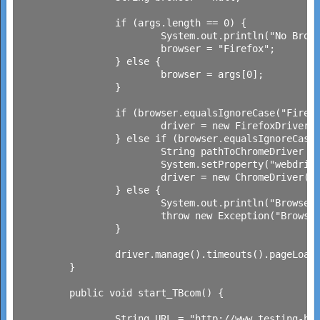
		if (args.length == 0) {

			System.out.println("No Browser Parameter given, use default Browser Firefox");

			browser = "Firefox";

		} else {

			browser = args[0];

		}

		if (browser.equalsIgnoreCase("Firefox")) {

			driver = new FirefoxDriver();

		} else if (browser.equalsIgnoreCase("Chrome")) {

			String pathToChromeDriver = ".//ChromeDriver//chromedriver_Win_220.exe";

			System.setProperty("webdriver.chrome.driver", pathToChromeDriver);

			driver = new ChromeDriver();

		} else {

			System.out.println("Browser not defined!");

			throw new Exception("Browser not defined!");

		}

		driver.manage().timeouts().pageLoadTimeout(30, TimeUnit.SECONDS);

	}

	public void start_TBcom() {

		String URL = "http://www.testing-board.com";
