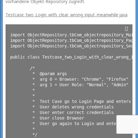
vorhandene Objekt-Repository zugreift.
Testcase_two_Login_with_clear_wrong_input_meanwhile.java
import ObjectRepository.tbCom_objectrepository_MainN
import ObjectRepository.tbCom_objectrepository_Page_
import ObjectRepository.tbCom_objectrepository_Secon
public class Testcase_two_Login_with_clear_wrong_inp
	/*

	 *  @param args 

	 *  arg 0 = Browser: "Chrome", "Firefox"

	 *  arg 1 = User Role: "Normal", "Admin"

	 *  

	 *  

	 *  Test Case go to Login Page and enters wrong credentials

	 *  User deletes wrong credentials

	 *  User enter correct credentials

	 *  User close Browser

	 *  User go again to Login and enter correct credentials directly	 *  

	 *  

	 */
