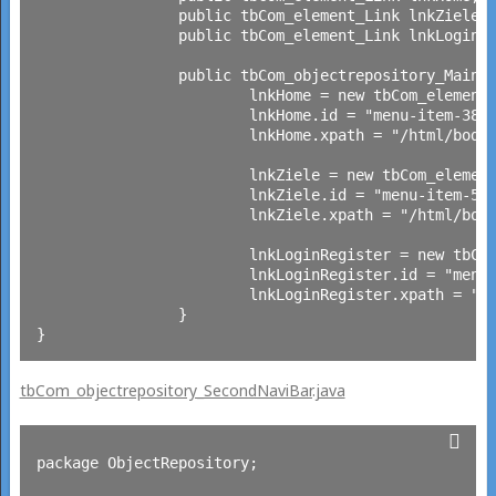
		public tbCom_element_Link lnkZiele;

		public tbCom_element_Link lnkLoginRegister;

		public tbCom_objectrepository_MainNaviBar() {

			lnkHome = new tbCom_element_Link();

			lnkHome.id = "menu-item-389";

			lnkHome.xpath = "/html/body/header/div[1]/nav/ul/li[1]";

			lnkZiele = new tbCom_element_Link();

			lnkZiele.id = "menu-item-517";

			lnkZiele.xpath = "/html/body/header/div[1]/nav/ul/li[2]";

			lnkLoginRegister = new tbCom_element_Link();

			lnkLoginRegister.id = "menu-item-826";

			lnkLoginRegister.xpath = "/html/body/header/div[1]/nav/ul/li[3]";

		}

tbCom_objectrepository_SecondNaviBar.java
package ObjectRepository;
