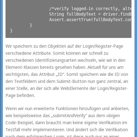
		/*verify logged-in correctly, alternatively check page title, images, etc. */

		String fullBodyText = driver.findElement(By.tagName("body")).getText();

		Assert.assertTrue(fullBodyText.contains("Sie sind bereits eingeloggt!"), "Login Text not found!");

	}

Wir speichern zu den Objekten auf der Login/Register-Page
verschiedene Attribute. Somit können wir schnell zu
verschiedenen Identifizierungsarten wechseln, wie wir in den
Element-Klassen bereits gesehen haben. Aktuell für uns am
wichtigsten, das Attribut „ID“. Somit speichern wie die ID von
den Textfeldern und dem Submit-Button nun ganz zentral, an
einer Stelle, an der sich alle WebElemente der Login/Register-
Page befinden.
Wenn wir nun erweiterte Funktionen hinzufügen und anbieten,
wie beispielsweise das „submitAndVerify“ aus dem obigen
Code-Beispiel, dann braucht man keine eigene Verifikation im
Testfall mehr implementieren. Und ändert sich die Verifikation
nach dem erfolgreichen Login, ist diese auch nur an einer