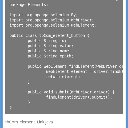
package Elements;

import org.openqa.selenium.By;

import org.openqa.selenium.WebDriver;

import org.openqa.selenium.WebElement;

public class tbCom_element_button {

	public String id;

	public String value;

	public String name;

	public String xpath;

	public WebElement findElement(WebDriver driver) {

		WebElement element = driver.findElement(By.id(id));

		return element;

	}

	public void submit(WebDriver driver) {

		findElement(driver).submit();

	}

tbCom_element_Link.java