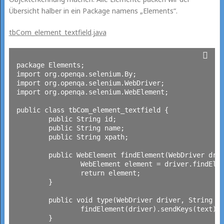
Übersicht halber in ein Package namens „Elements“.
tbCom_element_textfield.java
package Elements;

import org.openqa.selenium.By;

import org.openqa.selenium.WebDriver;

import org.openqa.selenium.WebElement;

public class tbCom_element_textfield {

	public String id;

	public String name;

	public String xpath;

	public WebElement findElement(WebDriver driver) {

		WebElement element = driver.findElement(By.id(id));

		return element;

	}

	public void type(WebDriver driver, String text) {

		findElement(driver).sendKeys(text);

	}
