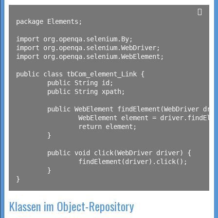
package Elements;

import org.openqa.selenium.By;

import org.openqa.selenium.WebDriver;

import org.openqa.selenium.WebElement;

public class tbCom_element_Link {

	public String id;

	public String xpath;

	public WebElement findElement(WebDriver driver) {

		WebElement element = driver.findElement(By.id(id));

		return element;

	}

	public void click(WebDriver driver) {

		findElement(driver).click();

	}

Klassen im Object-Repository