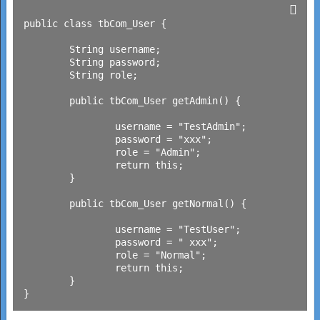
public class tbCom_User {

	String username;

	String password;

	String role;

	public tbCom_User getAdmin() {

		username = "TestAdmin"; 

		password = "xxx";

		role = "Admin";

	 	return this;

	}

	public tbCom_User getNormal() {

		username = "TestUser"; 

		password = " xxx";

		role = "Normal";

		return this;

	}
