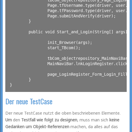
		Page.tfUsername.type(driver, user.username);

		Page.tfPassword.type(driver, user.password);

		Page.submitAndVerify(driver);

	}

	public void Start_and_Login(String[] args) throws Exception {

		init_Browser(args);

		start_TBcom();

		tbCom_objectrepository_MainNaviBar MainNaviBar = new tbCom_objectrepository_MainNaviBar();

		MainNaviBar.lnkLoginRegister.click(driver);

		page_LoginRegister_Form_Login_FillSend(args);

	}

Der neue TestCase
Der neue TestCase nutzt die oben beschriebenen Elemente.
Um
den
Testfall wie folgt zu designen
, muss man sich
keine
Gedanken um Objekt-Referenzen
machen, da alles auf das