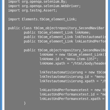
import org.openqa.selenium.By;

import org.openqa.selenium.WebDriver;

import org.testng.Assert;

import Elements.tbCom_element_Link;

public class tbCom_objectrepository_SecondNaviBar {

	public tbCom_element_Link lnkHome;

	public tbCom_element_Link lnkTestautomatisierung;

	public tbCom_element_Link lnkLastUndPerformancetest;

	public tbCom_objectrepository_SecondNaviBar() {

		lnkHome = new tbCom_element_Link();

		lnkHome.id = "menu-item-1357";

		lnkHome.xpath = "/html/body/header/div[2]/div/div[2]/nav/ul[1]/li[1]";

		lnkTestautomatisierung = new tbCom_element_Link();

		lnkTestautomatisierung.id = "menu-item-695";

		lnkTestautomatisierung.xpath = "/html/body/header/div[2]/div/div[2]/nav/ul[1]/li[2]";

		lnkLastUndPerformancetest = new tbCom_element_Link();

		lnkLastUndPerformancetest.id = "menu-item-634";

		lnkLastUndPerformancetest.xpath = "/html/body/header/div[2]/div/div[2]/nav/ul[1]/li[3]";

	}
