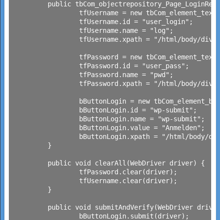
	public tbCom_objectrepository_Page_LoginRegister() {

		tfUsername = new tbCom_element_textfield();

		tfUsername.id = "user_login";

		tfUsername.name = "log";

		tfUsername.xpath = "/html/body/div/div/article/div/div/div/div[3]/span/form/p[1]/input";

		tfPassword = new tbCom_element_textfield();

		tfPassword.id = "user_pass";

		tfPassword.name = "pwd";

		tfPassword.xpath = "/html/body/div/div/article/div/div/div/div[3]/span/form/p[2]/input";

		bButtonLogin = new tbCom_element_button();

		bButtonLogin.id = "wp-submit";

		bButtonLogin.name = "wp-submit";

		bButtonLogin.value = "Anmelden";

		bButtonLogin.xpath = "/html/body/div/div/article/div/div/div/div[3]/span/form/p[4]/input[1]";

	}

	public void clearAll(WebDriver driver) {

		tfPassword.clear(driver);

		tfUsername.clear(driver);

	}

	public void submitAndVerify(WebDriver driver) {

		bButtonLogin.submit(driver);
