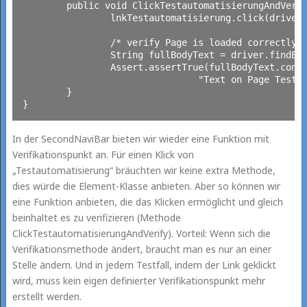
	public void ClickTestautomatisierungAndVerify(WebDriver driver) {

		lnkTestautomatisierung.click(driver);

		/* verify Page is loaded correctly */

		String fullBodyText = driver.findElement(By.tagName("body")).getText();

		Assert.assertTrue(fullBodyText.contains("Testautomatisierung ist ein automatisiertes Testverfahren"),

				"Text on Page Testautomatisierung not found!");

	}

In der SecondNaviBar bieten wir wieder eine Funktion mit
Verifikationspunkt an. Für einen Klick von
„Testautomatisierung“ bräuchten wir keine extra Methode,
dies würde die Element-Klasse anbieten. Aber so können wir
eine Funktion anbieten, die das Klicken ermöglicht und gleich
beinhaltet es zu verifizieren (Methode
ClickTestautomatisierungAndVerify). Vorteil: Wenn sich die
Verifikationsmethode ändert, braucht man es nur an einer
Stelle ändern. Und in jedem Testfall, indem der Link geklickt
wird, muss kein eigen definierter Verifikationspunkt mehr
erstellt werden.