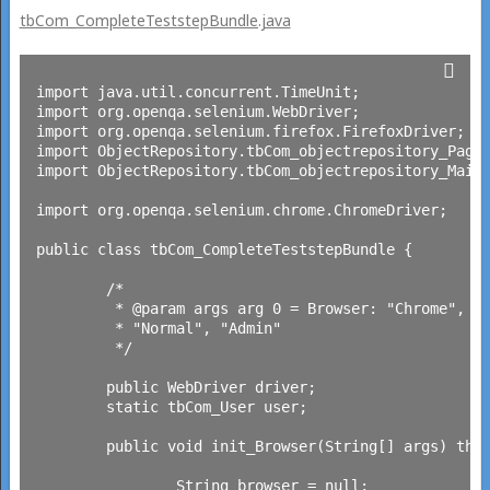
tbCom_CompleteTeststepBundle.java
import java.util.concurrent.TimeUnit;

import org.openqa.selenium.WebDriver;

import org.openqa.selenium.firefox.FirefoxDriver;

import ObjectRepository.tbCom_objectrepository_Page_
import ObjectRepository.tbCom_objectrepository_MainN
import org.openqa.selenium.chrome.ChromeDriver;

public class tbCom_CompleteTeststepBundle {

	/*

	 * @param args arg 0 = Browser: "Chrome", "Firefox" arg 1 = User Role:

	 * "Normal", "Admin"

	 */

	public WebDriver driver;

	static tbCom_User user;

	public void init_Browser(String[] args) throws Exception {

		String browser = null;
