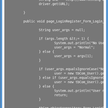
		driver.get(URL);

	}

	public void page_LoginRegister_Form_Login_FillSend(String[] args) {

		String user_args = null;

		if (args.length &lt;= 1) {

			System.out.println("No User Parameter given, get defaut Normal User");

			user_args = "Normal";

		} else {

			user_args = args[1];

		}

		if (user_args.equalsIgnoreCase("Normal")) {

			user = new tbCom_User().getNormal();

		} else if (user_args.equalsIgnoreCase("Admin")) {

			user = new tbCom_User().getAdmin();

		} else {

			System.out.println("User not defined!");

			return;

		}

		tbCom_objectrepository_Page_LoginRegister Page = new tbCom_objectrepository_Page_LoginRegister();
