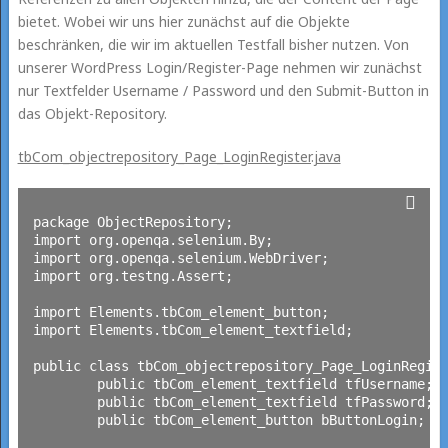
bietet. Wobei wir uns hier zunächst auf die Objekte
beschränken, die wir im aktuellen Testfall bisher nutzen. Von
unserer WordPress Login/Register-Page nehmen wir zunächst
nur Textfelder Username / Password und den Submit-Button in
das Objekt-Repository.
tbCom_objectrepository_Page_LoginRegister.java
package ObjectRepository;

import org.openqa.selenium.By;

import org.openqa.selenium.WebDriver;

import org.testng.Assert;

import Elements.tbCom_element_button;

import Elements.tbCom_element_textfield;

public class tbCom_objectrepository_Page_LoginRegist
	public tbCom_element_textfield tfUsername;

	public tbCom_element_textfield tfPassword;

	public tbCom_element_button bButtonLogin;
