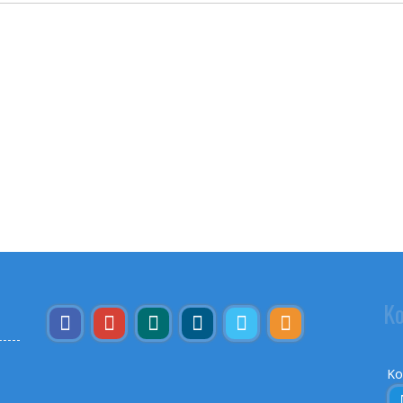
Ko
Ko