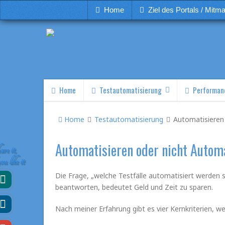
Home
Ziel des Portals / Mitm
Home
Testautomatisierung
Performan
Home
Testautomatisierung
Automatisieren
Automatisieren oder nicht Autom
re it,
you like it
Die Frage, „welche Testfälle automatisiert werden so
beantworten, bedeutet Geld und Zeit zu sparen.
Nach meiner Erfahrung gibt es vier Kernkriterien, w