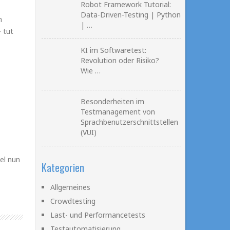
Robot Framework Tutorial:
Data-Driven-Testing | Python
n
| …
 tut
KI im Softwaretest:
Revolution oder Risiko?
Wie …
Besonderheiten im
Testmanagement von
Sprachbenutzerschnittstellen
(VUI)
el nun
Kategorien
Allgemeines
Crowdtesting
Last- und Performancetests
Testautomatisierung