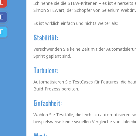
Ich nenne sie die STEW-Kriterien – es ist einerseits 
Simon STEWart, der Schöpfer von Selenium Webdriv
Es ist wirklich einfach und nichts weiter als:
S
tabilität:
Verschwenden Sie keine Zeit mit der Automatisieru
Sprint geplant sind.
T
urbulenz:
Automatisieren Sie TestCases für Features, die häu
Build-Prozess bereiten.
E
infachheit:
Wählen Sie Testfälle, die leicht zu automatisieren 
beispielsweise keine visuellen Vergleiche von „bleed
W
ert: