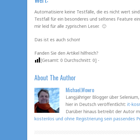
Automatisiere keine Testfälle, die es nicht wert sin
Testfall für ein besonderes und seltenes Feature e
mir leid für alle zyprischen Leser. 🙂
Das ist es auch schon!
Fanden Sie den Artikel hilfreich?
[Gesamt:
0
Durchschnitt:
0
] -
About The Author
Michael.Wowro
Langjähriger Blogger über Selenium,
hier in Deutsch veröffentlicht:
it-kos
Darüber hinaus betreibt der Autor m
kostenlos und ohne Registrierung sein passendes Pr