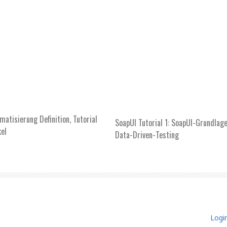
matisierung Definition, Tutorial
SoapUI Tutorial 1: SoapUI-Grundlag
kel
Data-Driven-Testing
Logi