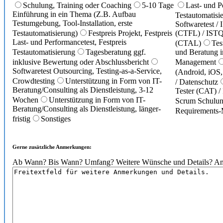
Schulung, Training oder Coaching
5-10 Tage
Last- und P
Einführung in ein Thema (Z.B. Aufbau
Testautomatisi
Testumgebung, Tool-Installation, erste
Softwaretest 
Testautomatisierung)
Festpreis Projekt, Festpreis
(CTFL) / ISTQ
Last- und Performancetest, Festpreis
(CTAL)
Tes
Testautomatisierung
Tagesberatung ggf.
und Beratung i
inklusive Bewertung oder Abschlussbericht
Management
Softwaretest Outsourcing, Testing-as-a-Service,
(Android, iOS
Crowdtesting
Unterstützung in Form von IT-
/ Datenschutz
Beratung/Consulting als Dienstleistung, 3-12
Tester (CAT) /
Wochen
Unterstützung in Form von IT-
Scrum Schulu
Beratung/Consulting als Dienstleistung, länger-
Requirements
fristig
Sonstiges
Gerne zusätzliche Anmerkungen:
Ab Wann? Bis Wann? Umfang? Weitere Wünsche und Details? An