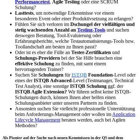
Performancetest
,
Agile Testing
oder eine SCRUM
Schulung?
Lasttests
, um notwendige Erkenntnisse vor einem
besonderen Event oder einer Produktivsetzung zu erlangen?
Fühlen Sie sich verloren im
Dschungel der vielfältigen und
stetig wachsenden Anzahl an
Testing-Tools
und suchen
deswegen Beratung, Tool-Evaluierung oder
Erfahrungsberichte, welche Testautomatisierungs-Tools bzw.
Toollandschaft am besten zu Ihnen passt?
Oder ist es eher die Fülle an
Tester-Zertifikaten
und
Schulungs-Providern
bei der Sie Hilfe brauchen eine
effektive Schulung
zu finden, mit samt einem
hervorragenden Trainer?
Suchen Sie
Schulungen
für
ISTQB
Foundation
-Level oder
eines der
ISTQB Advanced
-Level (Testmanager, Technical
Test Analyst), eine sonstige
ISTQB Schulung
ggf. der
ISTQB Agile Extension?
Wir führen selbst keine ISTQB-
Schulungen durch, können Ihnen aber helfen einen
Schulungsanbieter unter unseren Partnern zu finden.
Ansonsten suchen Sie vielleicht professionelle Unterstützung
beim Anforderungs-Management oder wollen im
Application
Lifecycle Management
beraten werden, auch bei Agilen
Methoden?
Als Pionier auf der Suche nach neuen Kenntnissen in der QS und dem