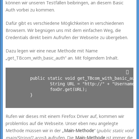
können wir unseren Testfällen beibringen, an diesem Basic
Auth vorbei zu kommen.
Dafür gibt es verschiedene Möglichkeiten in verschiedenen
Browsern. Wir begnügen uns mit dem einfachen Weg, die
Credentials direkt beim Aufrufen der Webseite zu übergeben.
Dazu legen wir eine neue Methode mit Name
„get_TBcom_with_basic_auth“ an. Mit folgendem Inhalt.
	public static void get_TBcom_with_basic_auth(FirefoxDriver foxDr) {

		String URL = "http://" + "UsernameHTTPAuth" + ":" + "PasswortHTTPAuth" + "@" + "www.testinst.testing-board.com";

		foxDr.get(URL);

	}

Rufen wir dieses mit einem Firefox Driver auf, kommen wir
problemlos auf die Webseite. Unser eben neu angelegte
Methode müssen wir in der „
Main-Methode
“ (
public static void
main(String[] args)
) aufrufen. Die
Main-Methode
ist immer die