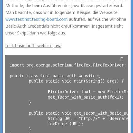
Methode, die beim Ausführen der Java-Klasse gestartet wird.
Man beachte, dass wir in folgendem Beispiel die Webseite
www.testinst.testing-board.com
aufrufen, auf welche wir ohne
Basic-Auth Credentials nicht drauf kommen. Insgesamt sieht
unser Skript dann wie folgt aus.
test_basic_auth_website.java
import org.openqa.selenium.firefox.FirefoxDriver;

public class test_basic_auth_website {

	public static void main(String[] args) {

		FirefoxDriver fox1 = new FirefoxDriver();

		get_TBcom_with_basic_auth(fox1);

	}

	public static void get_TBcom_with_basic_auth(FirefoxDriver foxDr) {

		String URL = "http://" + "UsernameHTTPAuth" + ":" + "PasswortHTTPAuth" + "@" + "www.testinst.testing-board.com";

		foxDr.get(URL);

	}
