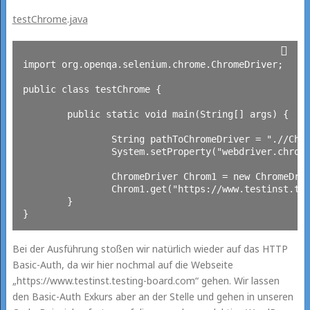
testChrome.java
import org.openqa.selenium.chrome.ChromeDriver;

public class testChrome {

	public static void main(String[] args) {

		String pathToChromeDriver = ".//ChromeDriver//chromedriver_Win_220.exe";

		System.setProperty("webdriver.chrome.driver", pathToChromeDriver);

		ChromeDriver Chrom1 = new ChromeDriver();

		Chrom1.get("https://www.testinst.testing-board.com/");

	}

Bei der Ausführung stoßen wir natürlich wieder auf das HTTP
Basic-Auth, da wir hier nochmal auf die Webseite
„https://www.testinst.testing-board.com“ gehen. Wir lassen
den Basic-Auth Exkurs aber an der Stelle und gehen in unseren