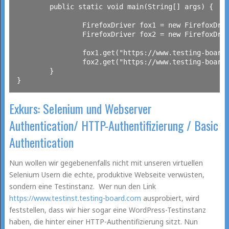
	public static void main(String[] args) {

		FirefoxDriver fox1 = new FirefoxDriver();

		FirefoxDriver fox2 = new FirefoxDriver();

		fox1.get("https://www.testing-board.com");

		fox2.get("https://www.testing-board.com");

	}

Exkurs: Selenium und Webserver
Authentication/ HTTP-Authentifizierung / Basic
Authentication
Nun wollen wir gegebenenfalls nicht mit unseren virtuellen
Selenium Usern die echte, produktive Webseite verwüsten,
sondern eine Testinstanz. Wer nun den Link
https://www.testinst.testing-board.com
ausprobiert, wird
feststellen, dass wir hier sogar eine WordPress-Testinstanz
haben, die hinter einer HTTP-Authentifizierung sitzt. Nun