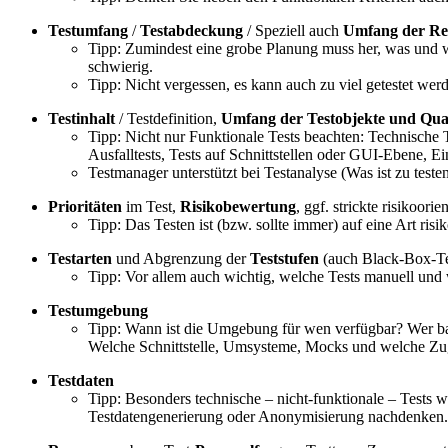
Testumfang
/
Testabdeckung
/ Speziell auch
Umfang der Reg
Tipp: Zumindest eine grobe Planung muss her, was und we
schwierig.
Tipp: Nicht vergessen, es kann auch zu viel getestet wer
Testinhalt
/ Testdefinition,
Umfang der Testobjekte und Quali
Tipp: Nicht nur Funktionale Tests beachten: Technische 
Ausfalltests, Tests auf Schnittstellen oder GUI-Ebene, E
Testmanager unterstützt bei Testanalyse (Was ist zu teste
Prioritäten
im Test,
Risikobewertung
, ggf. strickte risikoor
Tipp: Das Testen ist (bzw. sollte immer) auf eine Art ris
Testarten
und Abgrenzung der
Teststufen
(auch Black-Box-Te
Tipp: Vor allem auch wichtig, welche Tests manuell und w
Testumgebung
Tipp: Wann ist die Umgebung für wen verfügbar? Wer b
Welche Schnittstelle, Umsysteme, Mocks und welche Zug
Testdaten
Tipp: Besonders technische – nicht-funktionale – Tests 
Testdatengenerierung oder Anonymisierung nachdenken.