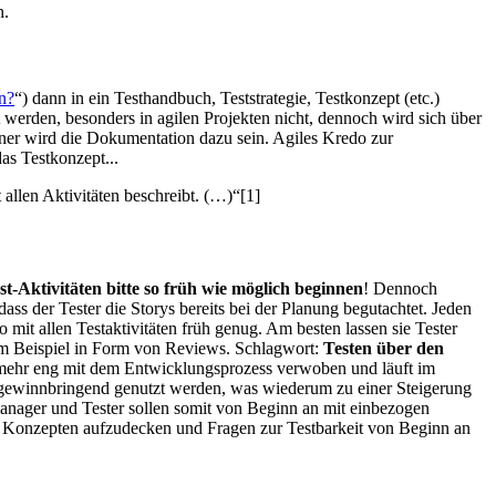
n.
n?
“) dann in ein Testhandbuch, Teststrategie, Testkonzept (etc.)
werden, besonders in agilen Projekten nicht, dennoch wird sich über
iner wird die Dokumentation dazu sein. Agiles Kredo zur
as Testkonzept...
allen Aktivitäten beschreibt. (…)“[1]
st-Aktivitäten bitte so früh wie möglich beginnen
! Dennoch
ss der Tester die Storys bereits bei der Planung begutachtet. Jeden
o mit allen Testaktivitäten früh genug. Am besten lassen sie Tester
zum Beispiel in Form von Reviews. Schlagwort:
Testen über den
elmehr eng mit dem Entwicklungsprozess verwoben und läuft im
e gewinnbringend genutzt werden, was wiederum zu einer Steigerung
manager und Tester sollen somit von Beginn an mit einbezogen
n Konzepten aufzudecken und Fragen zur Testbarkeit von Beginn an