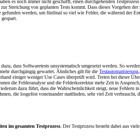
 es noch immer nicht geschafft, einen durchgehenden Testprozess in 
r Streichung von geplanten Tests kommt. Dass dieses Vorgehen der Softw
e gefunden werden, um fünfmal so viel wie Fehler, die während der Ent
 gespart.
u, dass Softwaretests unsystematisch umgesetzt werden. So werden gün
mehr durchgängig gewartet. Ähnliches gilt für die
Testautomatisierung
anhand einiger weniger Use Cases überprüft wird. Treten bei dieser Übe
en die Fehleranalyse und die Fehlerkorrektur mehr Zeit in Anspruch,
iederum dazu führt, dass die Wahrscheinlichkeit steigt, neue Fehlern in
n, die losgelöst voneinander stattfinden, sehr viel Zeit verbraucht, d
iten im gesamten Testprozess
. Der Testprozess besteht dabei aus viel