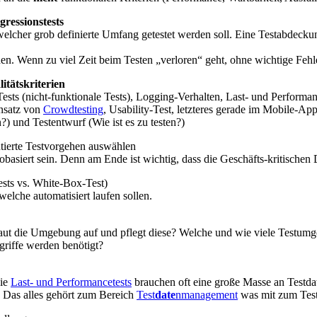
ressionstests
lcher grob definierte Umfang getestet werden soll. Eine Testabdeckun
den. Wenn zu viel Zeit beim Testen „verloren“ geht, ohne wichtige Fehl
tätskriterien
Tests (nicht-funktionale Tests), Logging-Verhalten, Last- und Performa
insatz von
Crowdtesting
, Usability-Test, letzteres gerade im Mobile-Ap
n?) und Testentwurf (Wie ist es zu testen?)
ientierte Testvorgehen auswählen
ikobasiert sein. Denn am Ende ist wichtig, dass die Geschäfts-kritischen
sts vs. White-Box-Test)
elche automatisiert laufen sollen.
aut die Umgebung auf und pflegt diese? Welche und wie viele Testum
riffe werden benötigt?
wie
Last- und Performancetests
brauchen oft eine große Masse an Testd
 Das alles gehört zum Bereich
Test
date
nmanagement
was mit zum Test