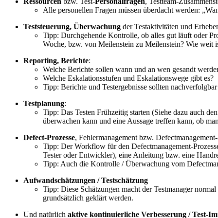
Ressourcen
bzw. Test-
Personalfragen
, Testteam-Zusammenst
Alle personellen Fragen müssen überdacht werden: „Wa
Teststeuerung, Überwachung
der Testaktivitäten und Erheb
Tipp: Durchgehende Kontrolle, ob alles gut läuft oder P
Woche, bzw. von Meilenstein zu Meilenstein? Wie weit is
Reporting, Berichte
:
Welche Berichte sollen wann und an wen gesandt werde
Welche Eskalationsstufen und Eskalationswege gibt es?
Tipp: Berichte und Testergebnisse sollten nachverfolgbar 
Testplanung
:
Tipp: Das Testen Frühzeitig starten (Siehe dazu auch de
überwachen kann und eine Aussage treffen kann, ob man 
Defect-Prozesse
, Fehlermanagement bzw. Defectmanagement-
Tipp: Der Workflow für den Defectmanagement-Prozesse sol
Tester oder Entwickler), eine Anleitung bzw. eine Handr
Tipp: Auch die Kontrolle / Überwachung vom Defectmanag
Aufwandschätzungen / Testschätzung
Tipp: Diese Schätzungen macht der Testmanager normal ni
grundsätzlich geklärt werden.
Und natürlich
aktive kontinuierliche Verbesserung / Test-