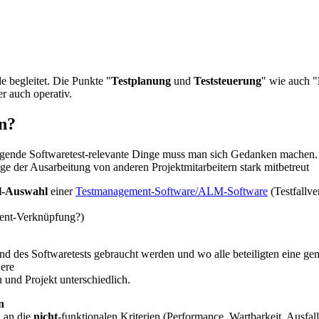
 begleitet. Die Punkte "
Testplanung
und
Teststeuerung
" wie auch "
r auch operativ.
n?
dlegende Softwaretest-relevante Dinge muss man sich Gedanken mache
e der Ausarbeitung von anderen Projektmitarbeitern stark mitbetreut
ol-Auswahl
einer
Testmanagement-Software/ALM-Software
(Testfallve
ent-Verknüpfung?)
 des Softwaretests gebraucht werden und wo alle beteiligten eine gem
ere
 und Projekt unterschiedlich.
n
h an die
nicht
-funktionalen Kriterien (Performance, Wartbarkeit, Ausfalls