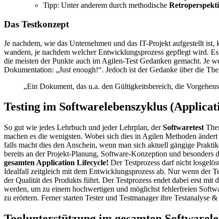
Tipp: Unter anderem durch methodische
Retroperspekt
Das Testkonzept
Je nachdem, wie das Unternehmen und das IT-Projekt aufgestellt ist, 
wandern, je nachdem welcher Entwicklungsprozess gepflegt wird. Es 
die meisten der Punkte auch im Agilen-Test Gedanken gemacht. Je wei
Dokumentation: „Just enough!“. Jedoch ist der Gedanke über die Th
„Ein Dokument, das u.a. den Gültigkeitsbereich, die Vorgehensw
Testing im Softwarelebenszyklus (Applicati
So gut wie jedes Lehrbuch und jeder Lehrplan, der
Softwaretest
Them
machen es die wenigsten. Wobei sich dies in Agilen Methoden ändert o
falls macht dies den Anschein, wenn man sich aktuell gängige Praktiken
bereits an der Projekt-Planung, Software-Konzeption und besonders d
gesamten Application Lifecycle!
Der Testprozess darf nicht losgelö
Idealfall zeitgleich mit dem Entwicklungsprozess ab. Nur wenn der 
der Qualität des Produkts führt. Der Testprozess endet dabei erst m
werden, um zu einem hochwertigen und möglichst fehlerfreien Softw
zu erörtern. Ferner starten Tester und Testmanager ihre Testanalyse 
Toolunterstützung im gesamten Softwareleb