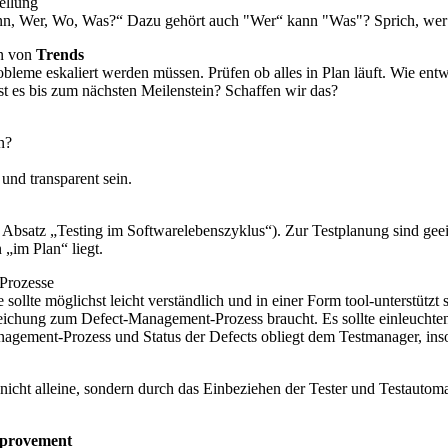
ellung
nn, Wer, Wo, Was?“ Dazu gehört auch "Wer“ kann "Was"? Sprich, wer 
en von
Trends
robleme eskaliert werden müssen. Prüfen ob alles in Plan läuft. Wie e
t es bis zum nächsten Meilenstein? Schaffen wir das?
n?
und transparent sein.
n Absatz „Testing im Softwarelebenszyklus“). Zur Testplanung sind gee
„im Plan“ liegt.
Prozesse
lte möglichst leicht verständlich und in einer Form tool-unterstützt se
eichung zum Defect-Management-Prozess braucht. Es sollte einleuchten
ement-Prozess und Status der Defects obliegt dem Testmanager, insof
cht alleine, sondern durch das Einbeziehen der Tester und Testautoma
Improvement