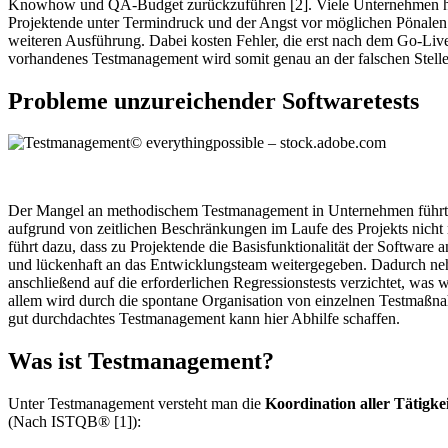
Knowhow und QA-Budget zurückzuführen [2]. Viele Unternehmen haben
Projektende unter Termindruck und der Angst vor möglichen Pönalen zu
weiteren Ausführung. Dabei kosten Fehler, die erst nach dem Go-Liv
vorhandenes Testmanagement wird somit genau an der falschen Stelle
Probleme unzureichender Softwaretests
© everythingpossible – stock.adobe.com
Der Mangel an methodischem Testmanagement in Unternehmen führt daz
aufgrund von zeitlichen Beschränkungen im Laufe des Projekts nicht 
führt dazu, dass zu Projektende die Basisfunktionalität der Software 
und lückenhaft an das Entwicklungsteam weitergegeben. Dadurch nehm
anschließend auf die erforderlichen Regressionstests verzichtet, was w
allem wird durch die spontane Organisation von einzelnen Testmaßnahme
gut durchdachtes Testmanagement kann hier Abhilfe schaffen.
Was ist Testmanagement?
Unter Testmanagement versteht man die
Koordination aller Tätigke
(Nach ISTQB® [1]):