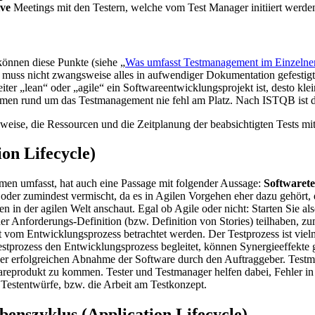
ive
Meetings mit den Testern, welche vom Test Manager initiiert werde
können diese Punkte (siehe „
Was umfasst Testmanagement im Einzelne
muss nicht zwangsweise alles in aufwendiger Dokumentation gefestigt 
ter „lean“ oder „agile“ ein Softwareentwicklungsprojekt ist, desto kle
emen rund um das Testmanagement nie fehl am Platz. Nach ISTQB ist d
eise, die Ressourcen und die Zeitplanung der beabsichtigten Tests mit 
on Lifecycle)
en umfasst, hat auch eine Passage mit folgender Aussage:
Softwarete
der zumindest vermischt, da es in Agilen Vorgehen eher dazu gehört, da
 in der agilen Welt anschaut. Egal ob Agile oder nicht: Starten Sie als
er Anforderungs-Definition (bzw. Definition von Stories) teilhaben, 
st vom Entwicklungsprozess betrachtet werden. Der Testprozess ist vi
Testprozess den Entwicklungsprozess begleitet, können Synergieeffekt
it der erfolgreichen Abnahme der Software durch den Auftraggeber. Test
areprodukt zu kommen. Tester und Testmanager helfen dabei, Fehler i
& Testentwürfe, bzw. die Arbeit am Testkonzept.
enszyklus (Application Lifecycle)