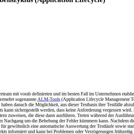
rteam mit vorab definierten und im besten Fall im Unternehmen etablie
vermehrt sogenannte
ALM-Tools
(Application Lifecycle Management Too
 haben danach die Möglichkeit, aus dieser Testbasis ihre Testfälle abz
s kann sichergestellt werden, dass keine Anforderung vergessen wird.
ern zuweisen, die diese dann ausführen. Treten während der Ausführung
rteam im Nachgang um die Behebung der Fehler kümmern kann. Nachdem d
 für gewöhnlich eine automatische Auswertung der Testläufe sowie stand
jekts informiert und kann bei Problemen oder Verzögerungen frühzeiti