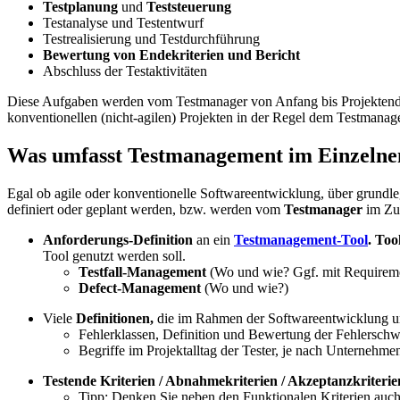
Testplanung
und
Teststeuerung
Testanalyse und Testentwurf
Testrealisierung und Testdurchführung
Bewertung von Endekriterien und Bericht
Abschluss der Testaktivitäten
Diese Aufgaben werden vom Testmanager von Anfang bis Projektende
konventionellen (nicht-agilen) Projekten in der Regel dem Testmanage
Was umfasst Testmanagement im Einzelne
Egal ob agile oder konventionelle Softwareentwicklung, über grun
definiert oder geplant werden, bzw. werden vom
Testmanager
im Zug
Anforderungs-Definition
an ein
Testmanagement-Tool
. To
Tool genutzt werden soll.
Testfall-Management
(Wo und wie? Ggf. mit Requirem
Defect-Management
(Wo und wie?)
Viele
Definitionen,
die im Rahmen der Softwareentwicklung und
Fehlerklassen, Definition und Bewertung der Fehlerschw
Begriffe im Projektalltag der Tester, je nach Unternehmen
Testende Kriterien / Abnahmekriterien / Akzeptanzkriterie
Tipp: Denken Sie neben den Funktionalen Kriterien auc