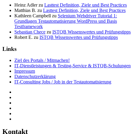
Heinz Adler
zu
Lasttest Definition, Ziele und Best Practices
Matthias B.
zu
Lasttest Definition, Ziele und Best Practices
Kathleen Campbell
zu
Selenium Webdriver Tutorial 1:
Grundlagen Testautomatisierung WordPress und Basis
Testframework
Sebastian Chece
zu
ISTQB Wissenswertes und Prüfungstipps
Robert E.
zu
ISTQB Wissenswertes und Prüfungstipps
Links
Ziel des Portals / Mitmachen!
IT-Dienstleistungen & Testing-Service & ISTQB-Schulungen
Impressum
Datenschutzerklärung
IT-Consulting Jobs / Job in der Testautomatisierung
Kontakt