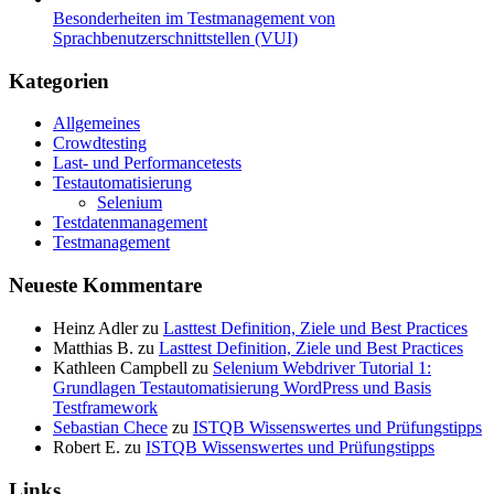
Besonderheiten im Testmanagement von
Sprachbenutzerschnittstellen (VUI)
Kategorien
Allgemeines
Crowdtesting
Last- und Performancetests
Testautomatisierung
Selenium
Testdatenmanagement
Testmanagement
Neueste Kommentare
Heinz Adler
zu
Lasttest Definition, Ziele und Best Practices
Matthias B.
zu
Lasttest Definition, Ziele und Best Practices
Kathleen Campbell
zu
Selenium Webdriver Tutorial 1:
Grundlagen Testautomatisierung WordPress und Basis
Testframework
Sebastian Chece
zu
ISTQB Wissenswertes und Prüfungstipps
Robert E.
zu
ISTQB Wissenswertes und Prüfungstipps
Links