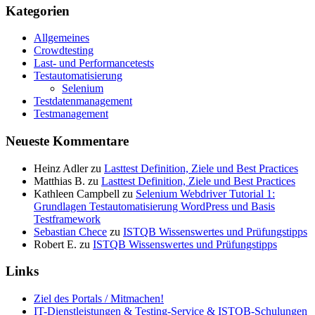
Kategorien
Allgemeines
Crowdtesting
Last- und Performancetests
Testautomatisierung
Selenium
Testdatenmanagement
Testmanagement
Neueste Kommentare
Heinz Adler
zu
Lasttest Definition, Ziele und Best Practices
Matthias B.
zu
Lasttest Definition, Ziele und Best Practices
Kathleen Campbell
zu
Selenium Webdriver Tutorial 1:
Grundlagen Testautomatisierung WordPress und Basis
Testframework
Sebastian Chece
zu
ISTQB Wissenswertes und Prüfungstipps
Robert E.
zu
ISTQB Wissenswertes und Prüfungstipps
Links
Ziel des Portals / Mitmachen!
IT-Dienstleistungen & Testing-Service & ISTQB-Schulungen