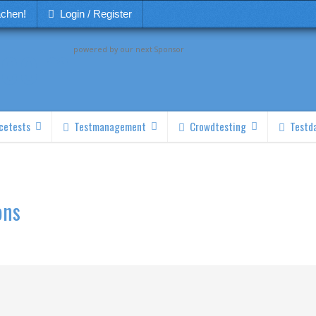
achen!
Login / Register
powered by our next Sponsor
cetests
Testmanagement
Crowdtesting
Testd
ons