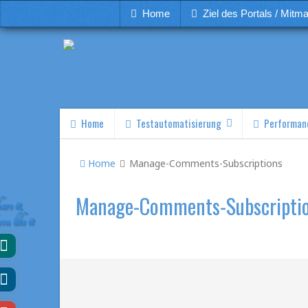
Home
Ziel des Portals / Mitm
Home
Testautomatisierung
Performan
Home
Manage-Comments-Subscriptions
Manage-Comments-Subscripti
re it,
you like it