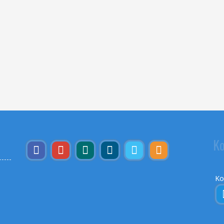
Ko
Ko