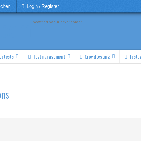
achen!
Login / Register
powered by our next Sponsor
cetests
Testmanagement
Crowdtesting
Testd
ons