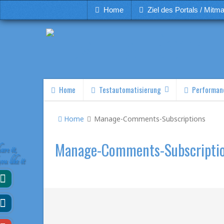
Home
Ziel des Portals / Mitm
Home
Testautomatisierung
Performan
Home
Manage-Comments-Subscriptions
Manage-Comments-Subscripti
re it,
you like it