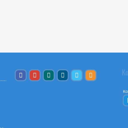
Ko
Ko